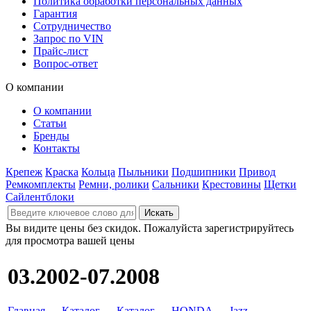
Политика обработки персональных данных
Гарантия
Сотрудничество
Запрос по VIN
Прайс-лист
Вопрос-ответ
О компании
О компании
Статьи
Бренды
Контакты
Крепеж
Краска
Кольца
Пыльники
Подшипники
Привод
Ремкомплекты
Ремни, ролики
Сальники
Крестовины
Щетки
Сайлентблоки
Вы видите цены без скидок. Пожалуйста зарегистрируйтесь
для просмотра вашей цены
03.2002-07.2008
Главная
→
Каталог
→
Каталог
→
HONDA
→
Jazz
→